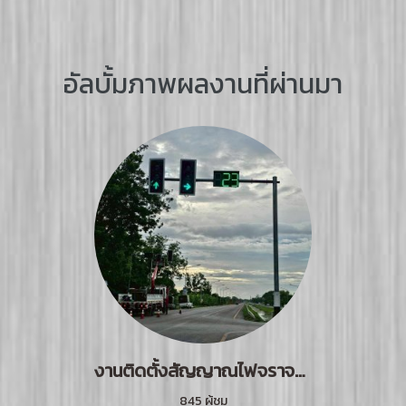
อัลบั้มภาพผลงานที่ผ่านมา
งานติดตั้งสัญญาณไฟจราจร จ.นครปฐม
845 ผู้ชม