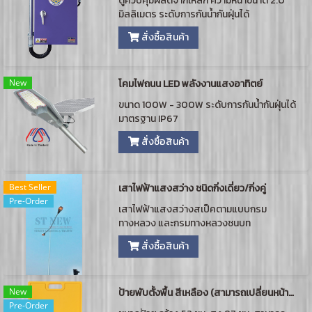
ตู้ควบคุมผลิตจากเหล็ก ความหนาขนาด 2.0
ทางหลวง) รับประกัน 1 ปี และรับ Wiring
มิลลิเมตร ระดับการกันน้ำกันฝุ่นได้
ออกแบบวงจรตามแบบงาน
มาตรฐาน IP54 ผ่านการรับรองสินค้าที่ผลิตใน
สั่งซื้อสินค้า
ประเทศไทย (Made in Thailand : MIT) พร้อม
อุปกรณ์ติดตั้งแบบครบชุด เจาะช่องด้านล่าง
สำหรับต่อร้อยสายไฟแบบเกลียว มีจุดต่อ
New
สายดินเข้ากับตัวตู้ควบคุม พร้อมกุญแจล็อคตู้
โคมไฟถนน LED พลังงานแสงอาทิตย์
และคู่มือการใช้งาน รับประกัน 1 ปี และรับ
ขนาด 100W - 300W ระดับการกันน้ำกันฝุ่นได้
Wiring ออกแบบวงจรตามแบบงาน
มาตรฐาน IP67
สั่งซื้อสินค้า
Best Seller
เสาไฟฟ้าแสงสว่าง ชนิดกิ่งเดี่ยว/กิ่งคู่
Pre-Order
เสาไฟฟ้าแสงสว่างสเป็คตามแบบกรม
ทางหลวง และกรมทางหลวงชนบท
สั่งซื้อสินค้า
New
ป้ายพับตั้งพื้น สีเหลือง (สามารถเปลี่ยนหน้าป้ายได้)
Pre-Order